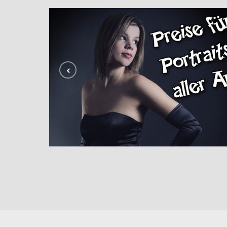
Portraitfotos jeder Art
PORTRAITPREISE