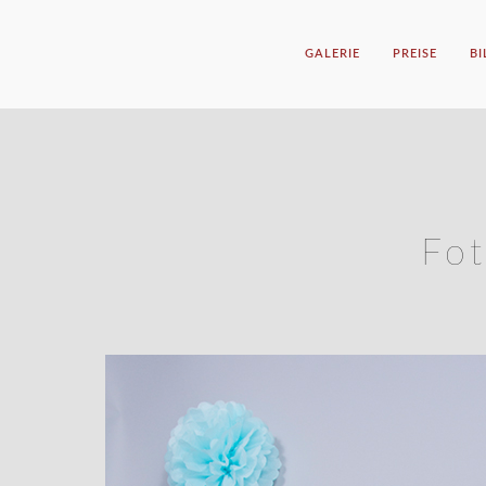
GALERIE
PREISE
B
Fo