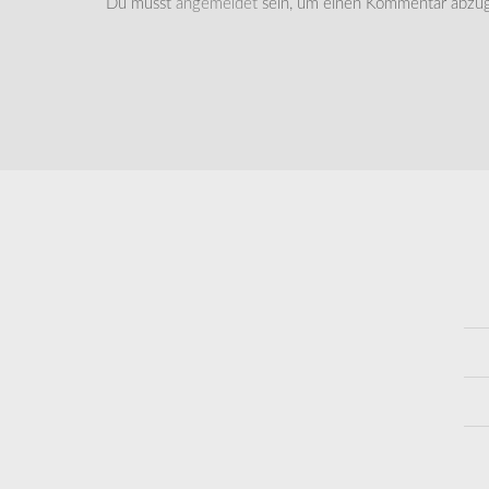
Du musst
angemeldet
sein, um einen Kommentar abzu