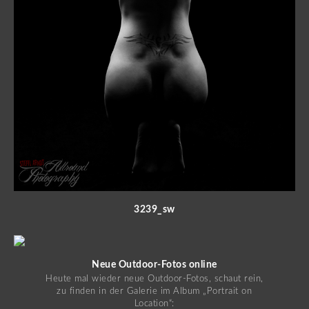
3239_sw
Neue Outdoor-Fotos online
Heute mal wieder neue Outdoor-Fotos, schaut rein,
zu finden in der Galerie im Album „Portrait on
Location“: